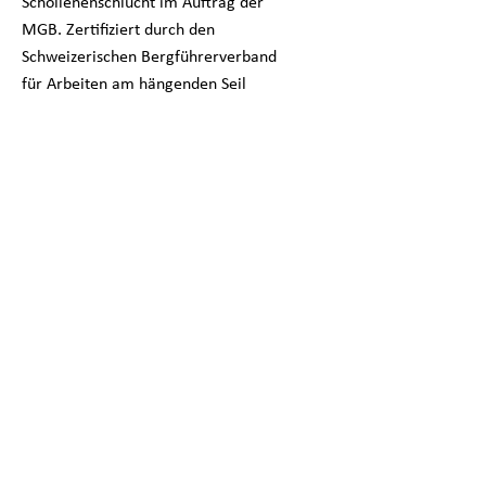
Schöllenenschlucht im Auftrag der
MGB. Zertifiziert durch den
Schweizerischen Bergführerverband
für Arbeiten am hängenden Seil
Stufe 2
STURZSIMULATION
Phänomenkartierung, Ausscheidung